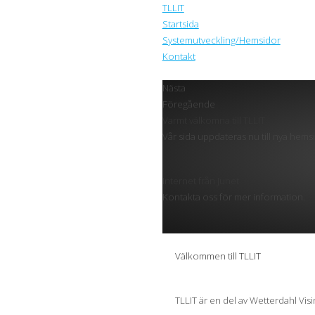
TLLIT
Startsida
Systemutveckling/Hemsidor
Kontakt
Nästa
Föregående
Varmt välkomna till TLLIT
Vår sida uppdateras nu till nya hem
Internet från Junet
Kontakta oss för mer information.
Välkommen till TLLIT
TLLIT är en del av Wetterdahl Visi