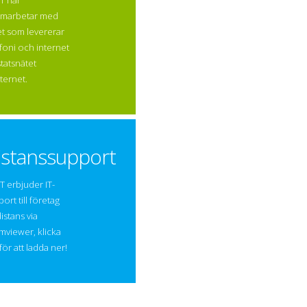
IT har
marbetar med
et som levererar
efoni och internet
statsnätet
ternet.
istanssupport
T erbjuder IT-
ort till företag
istans via
mviewer, klicka
för att ladda ner!