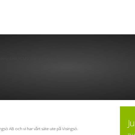
sidesystem XCMS, mer info inom kort!
J
ngsö AB och vi har vårt säte ute på Visingsö.