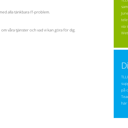
TLL
sam
 med alla tänkbara IT-problem.
Jun
tel
via 
om våra tjänster och vad vi kan göra för dig.
Wet
D
TLLI
supp
på d
Tea
här 