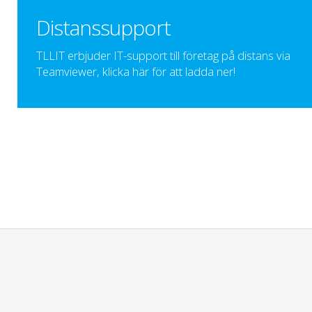
Distanssupport
TLLIT erbjuder IT-support till företag på distans via
Teamviewer, klicka här för att ladda ner!