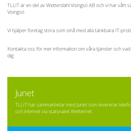
TLLIT är en del av Wetterdahl Visingsö AB och vi har vårt s
Visingsö.
Vi hjälper företag stora som små med alla tänkbara IT-prob
Kontakta oss för mer information om våra tjänster och vad 
dig.
Junet
TLLIT har sammarbetar med Junet som levererar telefo
och internet via statsnätet Wetternet.