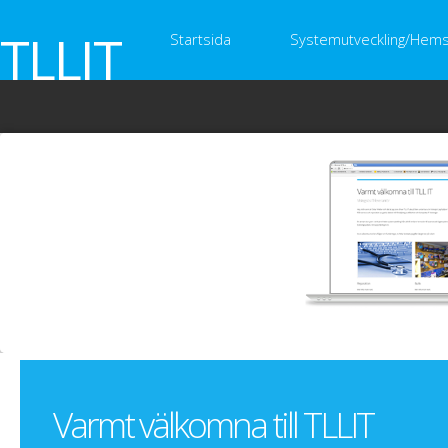
TLLIT
Startsida
Systemutveckling/Hems
Varmt välkomna till TLLIT