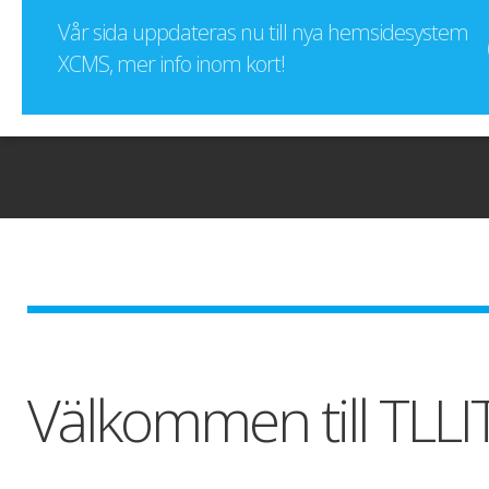
Vår sida uppdateras nu till nya hemsidesystem
XCMS, mer info inom kort!
Välkommen till TLLI